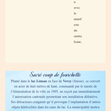
n
avec
le
manif
este
du
surréa
lisme.
Sacré coup de fourchette
lac Léman
Vevey
Planté dans le
en face de
(Suisse), ce couvert
en acier de huit mètres de haut, commandé par le musée de
l‘Alimentation de la ville en 1995, ne reçoit pas immédiatement
l‘autorisation cantonale permettant son installation définitive.
Ses détracteurs craignent qu‘il provoque l‘implantation d‘autres
objets hétéroclites dans les eaux du lac. La municipalité mettra