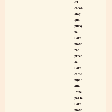
est
chron
ologi
que,
puisq
ue
l’art
mode
rne
précè
de
l’art
conte
mpor
ain.
Donc
par le
l’art
mode