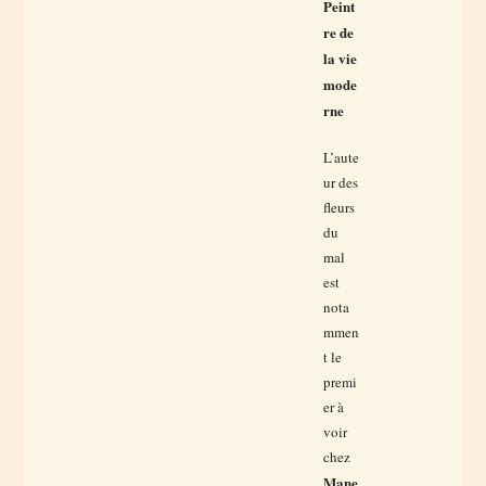
Peint
re de
la vie
mode
rne
L’aute
ur des
fleurs
du
mal
est
nota
mmen
t le
premi
er à
voir
chez
Mane