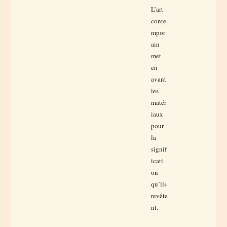
L’art
conte
mpor
ain
met
en
avant
les
matér
iaux
pour
la
signif
icati
on
qu’ils
revête
nt.