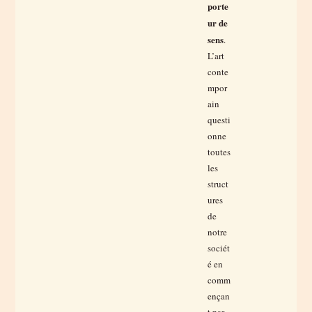
porte
ur de
sens
.
L’art
conte
mpor
ain
questi
onne
toutes
les
struct
ures
de
notre
sociét
é en
comm
ençan