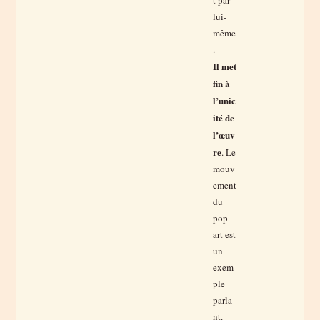
t par
lui-
même
.
Il met
fin à
l’unic
ité de
l’œuv
re
. Le
mouv
ement
du
pop
art est
un
exem
ple
parla
nt.