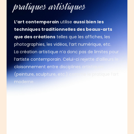
pratiques artistiques
L’art contemporain
utilise
aussi bien les
techniques traditionnelles des beaux-arts
que des créations
telles que les affiches, les
photographies, les vidéos, l’art numérique, etc.
La création artistique n’a donc pas de limites pour
l’artiste contemporain. Celui-ci rejette d’ailleurs le
cloisonnement entre disciplines artistiques
(peinture, sculpture, etc.) comme le pratique l’art
moderne.