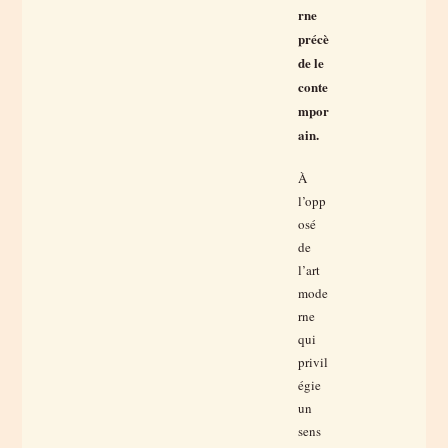
rne
précè
de le
conte
mpor
ain.
À
l’opp
osé
de
l’art
mode
rne
qui
privil
égie
un
sens