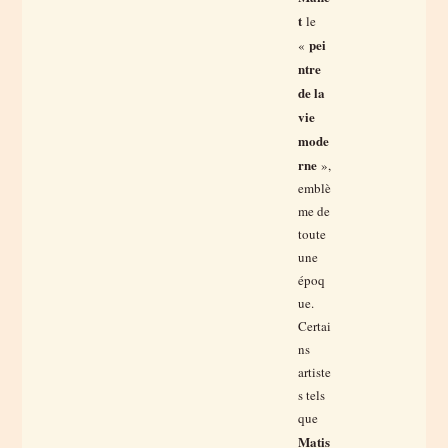
t
le
pei
«
ntre
de la
vie
mode
rne
»,
emblè
me de
toute
une
époq
ue.
Certai
ns
artiste
s tels
que
Matis