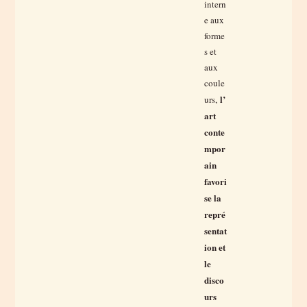
intern
e aux
forme
s et
aux
coule
l’
urs,
art
conte
mpor
ain
favori
se la
repré
sentat
ion et
le
disco
urs